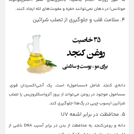
به طور روزانه انجام بدهید، باکتری‌های مضر (استرپتوکوک
موتانس) در دهان نمی‌توانند حفره و عفونت‌های لثه ایجاد کنند.
۴. سلامت قلب و جلوگیری از تصلب شرائین
دانه‌ی کنجد شامل «سسامول» است، یک آنتی‌اکسیدان قوی.
سسامول موجود در روغن می‌تواند از بروز آترواسکلروزیس یا تصلب
شرائین (رسوب چربی در رگ‌ها) جلوگیری کند.
۵. محافظت در برابر اشعه UV
دانه و روغن‌کنجد به محافظت از بدن در برابر آسیب DNA ناشی از