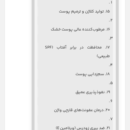
۱۵. تولید کلاژن و ترمیم پوست
۱۶. مرطوب‌کننده عالی پوست خشک
۱۷. محافظت در برابر آفتاب (SPF
طبیعی)
۱۸. سم‌زدایی پوست
۱۹. نفوذپذیری عمیق
۲۰. درمان عفونت‌های قارچی واژن
۲۱. ضد پیری زودرس (ویتامین E)