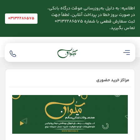
اطلاعیه: به دلیل به‌روزرسانی موقت درگاه بانکی،
در صورت بروز خطا در پرداخت آنلاین، لطفاً جهت
03132286575
ثبت سفارش قطعی با شماره 03132286575
تماس بگیرید.
مراکز خرید حضوری