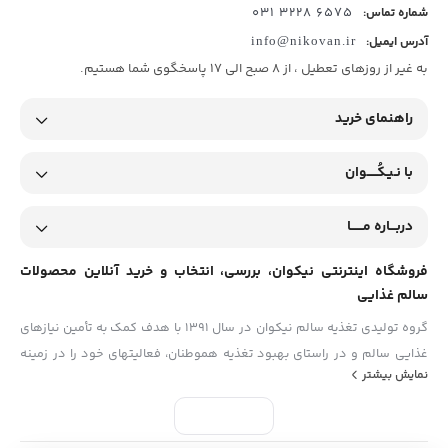
6575 3228 031
شماره تماس:
آدرس ایمیل:
info@nikovan.ir
به غیر از روزهای تعطیل ، از 8 صبح الی 17 پاسخگوی شما هستیم.
راهنمای خرید
با نـیـکُـــــوان
دربـــاره مــــــا
فروشگاه اینترنتی نیکوان، بررسی، انتخاب و خرید آنلاین محصولات
سالم غذایی
گروه تولیدی تغذیه سالم نیکوان در سال ۱۳۹۱ با هدف کمک به تأمین نیازهای
غذایی سالم و در راستای بهبود تغذیه هموطنان، فعالیتهای خود را در زمینه‏
نمایش بیشتر
های ارائه مواد غذایی ارگانیک (بکر) و عاری از هرگونه مواد غیرطبیعی و
شیمیایی و نیز مطالعه و پژوهش در مورد خواص غذایی و دارویی مواد
خوراکی آغاز نمود و هم اکنون با بهره‏ گیری از تجربه و دستاوردهای درخشان