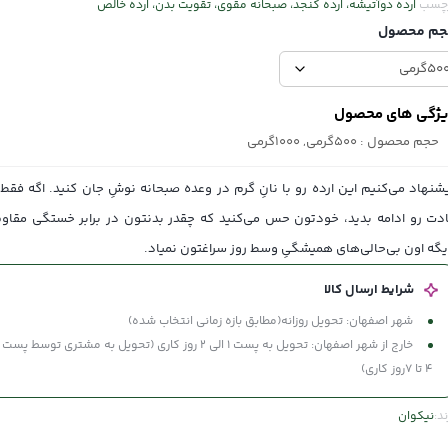
چسب
ارده دوآتیشه، ارده کنجد، صبحانه مقوی، تقویت بدن، ارده خالص
جم محصول
ژگی های محصول
حجم محصول
: 500گرمی, 1000گرمی
شنهاد می‌کنیم این ارده رو با نانِ گرم در وعده صبحانه نوشِ جان کنید. اگه فقط
دت رو ادامه بدید، خودتون حس می‌کنید که چقدر بدنتون در برابر خستگی مقاوم
گه اون بی‌حالی‌های همیشگیِ وسط روز سراغتون نمیاد.
شرایط ارسال کالا
شهر اصفهان: تحویل روزانه(مطابق بازه زمانی انتخاب شده)
خارج از شهر اصفهان: تحویل به پست 1 الی 2 روز کاری (تحویل به مشتری توسط
4 تا 7روز کاری)
ند:
نیکوان