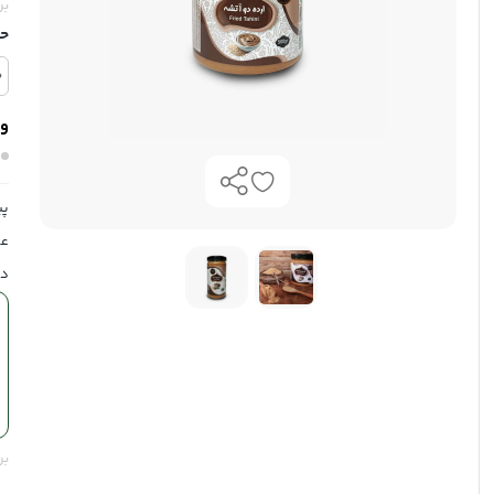
بر
ح
وی
پی
عا
دی
بر