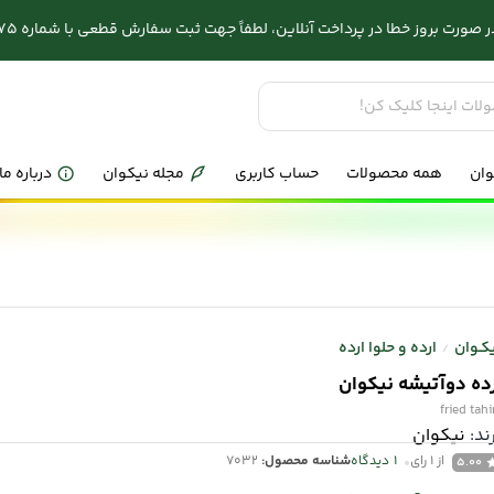
وز خطا در پرداخت آنلاین، لطفاً جهت ثبت سفارش قطعی با شماره 03132286575 تماس بگیرید.
وان
همه محصولات
حساب کاربری
مجله نیکوان
درباره ما
کـوان
ارده و حلوا ارده
/
ده دوآتیشه نیکوان
fried tahi
ند:
نیکوان
از 1 رای
1
دیدگاه
شناسه محصول:
7032
5.00