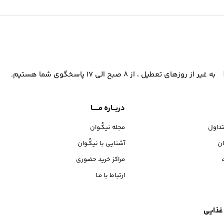
یکوان
به غیر از روزهای تعطیل ، از 8 صبح الی 17 پاسخگوی شما هستیم.
دربـــاره مــــــا
داول
مجله نیکُـوان
ان
آشنایی با نیکُـوان
مراکز خرید حضوری
ارتباط با مـا
 غذایی