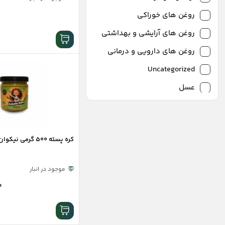
روغن های خوراکی
روغن های آرایشی و بهداشتی
روغن های دارویی و درمانی
Uncategorized
عسل
شیره طبیعی
کره مغزیجات گیاهی
کره پسته 500 گرمی نیکوان
سرکه و چاشنی های مایع ترش
روغن های ترکیبی
موجود در انبار
خوراکی سالم
۰
بیسکویت
رایس کیک