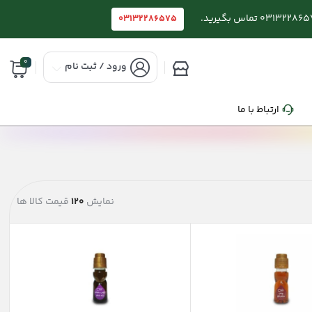
03132286575
0
ورود / ثبت نام
ارتباط با ما
نمایش
120
قیمت کالا ها