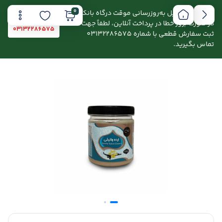
0
اطلاعیه: به دلیل به‌روزرسانی موقت درگاه بانکی،
در صورت بروز خطا در پرداخت آنلاین، لطفاً جهت
03132286575
ثبت سفارش قطعی با شماره 03132286575
تماس بگیرید.