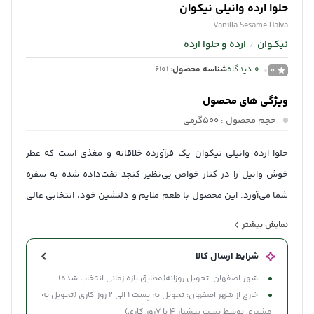
حلوا ارده وانیلی نیکوان
Vanilla Sesame Halva
نیکـوان
ارده و حلوا ارده
/
0
دیدگاه
شناسه محصول:
6101
0
ویژگی های محصول
حجم محصول
: 500گرمی
حلوا ارده وانیلی نیکوان یک فرآورده خلاقانه و مغذی است که عطر
خوش وانیل را در کنار خواص بی‌نظیر کنجد تفت‌داده شده به سفره
شما می‌آورد. این محصول با طعم ملایم و دلنشین خود، انتخابی عالی
برای صبحانه کودکان و بزرگسالان بوده و جایگزینی سالم برای
نمایش بیشتر
خوراکی‌های حاوی شکر مصنوعی است.
شرایط ارسال کالا
شهر اصفهان: تحویل روزانه(مطابق بازه زمانی انتخاب شده)
خارج از شهر اصفهان: تحویل به پست 1 الی 2 روز کاری (تحویل به
مشتری توسط پست پیشتاز 4 تا 7روز کاری)