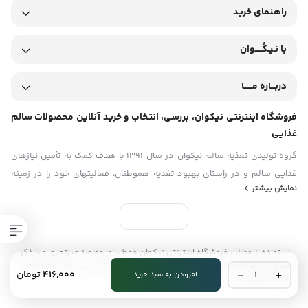
راهنمای خرید
با نـیـکُـــــوان
دربـــاره مــــــا
فروشگاه اینترنتی نیکوان، بررسی، انتخاب و خرید آنلاین محصولات سالم
غذایی
گروه تولیدی تغذیه سالم نیکوان در سال ۱۳۹۱ با هدف کمک به تأمین نیازهای
غذایی سالم و در راستای بهبود تغذیه هموطنان، فعالیتهای خود را در زمینه‏
نمایش بیشتر
های ارائه مواد غذایی ارگانیک (بکر) و عاری از هرگونه مواد غیرطبیعی و
شیمیایی و نیز مطالعه و پژوهش در مورد خواص غذایی و دارویی مواد خوراکی
آغاز نمود و هم اکنون با بهره‏ گیری از تجربه و دستاوردهای درخشان ‏بعنوان یکی
از تولیدکنندگان اصلی روغن های گیاهی ،درمانی و ارگانیک شناخته می‏شود.
استفاده از مطالب فروشگاه اینترنتی نیکوان فقط برای مقاصد غیرتجاری و با ذکر
حلوا
منبع بلامانع است. کلیه حقوق این سایت متعلق به نیکوان می‌باشد. Copyright
۴۱۶,۰۰۰
تومان
افزودن به سبد خرید
ارده
© 2016 - 2024
وانیلی
نیکوان