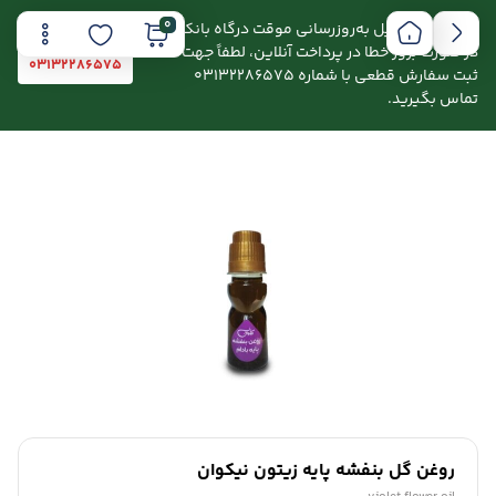
0
اطلاعیه: به دلیل به‌روزرسانی موقت درگاه بانکی،
در صورت بروز خطا در پرداخت آنلاین، لطفاً جهت
03132286575
ثبت سفارش قطعی با شماره 03132286575
تماس بگیرید.
روغن گل بنفشه پایه زیتون نیکوان