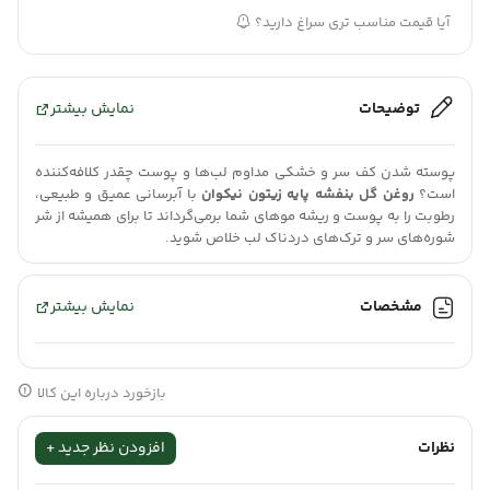
آیا قیمت مناسب تری سراغ دارید؟
توضیحات
نمایش بیشتر
پوسته شدن کف سر و خشکی مداوم لب‌ها و پوست چقدر کلافه‌کننده‌
است؟
روغن گل بنفشه پایه زیتون نیکوان
با آبرسانی عمیق و طبیعی،
رطوبت را به پوست و ریشه موهای شما برمی‌گرداند تا برای همیشه از شر
شوره‌های سر و ترک‌های دردناک لب خلاص شوید.
مشخصات
نمایش بیشتر
داشتن پوستی نرم، صاف و بدون سوزش، حس خیلی خوبی به آدم
می‌دهد. اما خیلی وقت‌ها تغییرات آب‌وهوایی یا کم‌آبی بدن باعث
بازخورد درباره این کالا
می‌شود پوست و لب‌هایمان خشک و ترک‌خورده شوند، یا شوره و پوسته
شدن سر ظاهرِ موهایمان را خراب کند. برای حل این کلافگی‌ها، نیازی به
نظرات
افزودن نظر جدید +
خرید کرم‌های گران‌قیمت و لوسیون‌های شیمیایی نیست. طبیعت