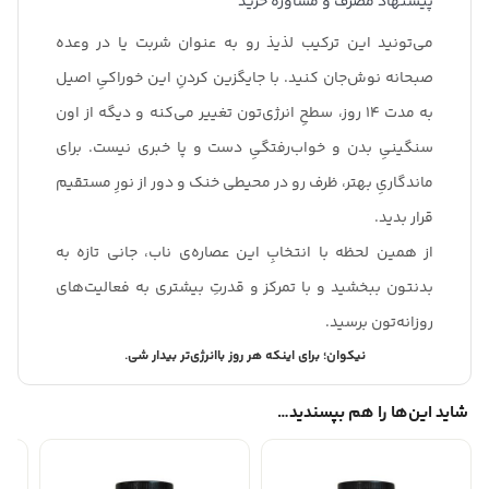
پیشنهاد مصرف و مشاوره خرید
می‌تونید این ترکیب لذیذ رو به عنوان شربت یا در وعده
صبحانه نوش‌جان کنید. با جایگزین کردنِ این خوراکیِ اصیل
به مدت ۱۴ روز، سطحِ انرژی‌تون تغییر می‌کنه و دیگه از اون
سنگینیِ بدن و خواب‌رفتگیِ دست و پا خبری نیست. برای
ماندگاریِ بهتر، ظرف رو در محیطی خنک و دور از نورِ مستقیم
قرار بدید.
از همین لحظه با انتخابِ این عصاره‌ی ناب، جانی تازه به
بدنتون ببخشید و با تمرکز و قدرتِ بیشتری به فعالیت‌های
روزانه‌تون برسید.
نیکوان؛ برای اینکه هر روز باانرژی‌تر بیدار شی.
شاید این‌ها را هم بپسندید…