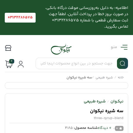
اطلاعیه: به دلیل به‌روزرسانی موقت درگاه بانکی،
در صورت بروز خطا در پرداخت آنلاین، لطفاً جهت
03132286575
ثبت سفارش قطعی با شماره 03132286575
تماس بگیرید.
منو
0
/
/
سه شیره نیکوان
خانه
شیره طبیعی
نیکـوان
شیره طبیعی
/
سه شیره نیکوان
three-syrup-blend
0
دیدگاه
شناسه محصول:
4185
0