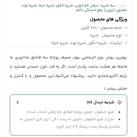
برچسب
سه شیره، درمان کم خونی، شیره انگور، شیره خرما، شیره توت،
معجون انرژی زا، رفع خستگی دائم
ویژگی های محصول
حجم محصول
: 700 گرمی
نوع محصول
: شیره
ترکیبات
: شیره انگور, شیره توت, شیره خرما
بهترین روش برای اثربخشیِ بهتر، مصرف روزانه سه قاشق غذاخوری به
فاصله هر هشت ساعت یک‌بار است. اگر به قند خون حساس هستید یا
رژیم کالری‌شماری دارید، پیشنهاد می‌کنیم این محصول را با کنترل و
اعتدال بیشتری مصرف کنید. تیم نیکوان هم همیشه برای راهنماییِ شما
نمایش بیشتر
در کنارِتون هست.
شرایط ارسال کالا
شهر اصفهان: تحویل روزانه(مطابق بازه زمانی انتخاب شده)
خارج از شهر اصفهان: تحویل به پست 1 الی 2 روز کاری (تحویل به
مشتری توسط پست پیشتاز 4 تا 7روز کاری)