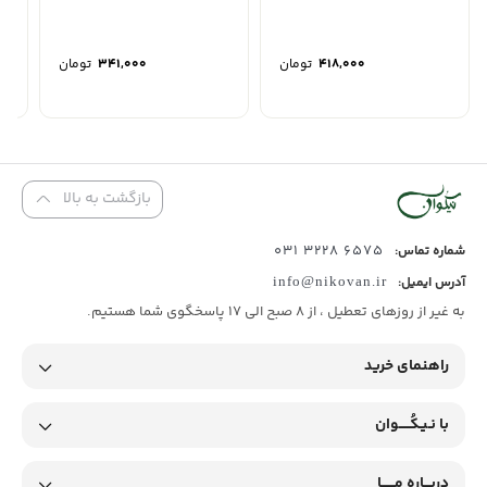
۴۱۸,۰۰۰
تومان
۳۴۱,۰۰۰
تومان
بازگشت به بالا
6575 3228 031
شماره تماس:
آدرس ایمیل:
info@nikovan.ir
به غیر از روزهای تعطیل ، از 8 صبح الی 17 پاسخگوی شما هستیم.
راهنمای خرید
با نـیـکُـــــوان
دربـــاره مــــــا