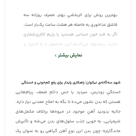
بهترین روش برای اثربخشیِ بهتر، مصرف روزانه سه
قاشق غذاخوری به فاصله هر هشت ساعت یک‌بار است.
اگر به قند خون حساس هستید یا رژیم کالری‌شماری
دارید، پیشنهاد می‌کنیم این محصول را با کنترل و
اعتدال بیشتری مصرف کنید. تیم نیکوان هم همیشه
نمایش بیشتر
برای راهنماییِ شما در کنارِتون هست.
شهدِ سه‌گانه‌ی نیکوان؛ راهکاری پایدار برای رفع کم‌خونی و خستگی
خستگیِ زودرس، سردرد یا حسِ دائمِ ضعف، پیام‌هایی
هستن که بدن نشون می‌ده تا بگه به املاح معدنی نیاز داره.
جالبه بدونید آهنِ موجود در میوه‌ها برخلاف مکمل‌های
شیمیایی، به خوبی جذب سلول‌های بدن می‌شه و تأثیرش
ماندگارتره؛ چون بدن این نوع آهن گیاهی رو به عنوان یک