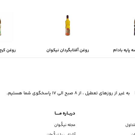
 پایه بادام
روغن آفتابگردان نیکوان
روغن کرچ
یکوان
به غیر از روزهای تعطیل ، از 8 صبح الی 17 پاسخگوی شما هستیم.
دربـــاره مــــــا
داول
مجله نیکُـوان
ان
آشنایی با نیکُـوان