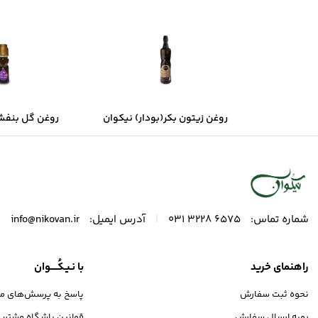
روغن زیتون بکر(بودار) نیکوان
روغن گل بنفشه
شیرین ن
|
|
شماره تماس:
6575 3228 031
آدرس ایمیل:
info@nikovan.ir
راهنمای خرید
با نـیـکُـــــوان
نحوه ثبت سفارش
پاسخ به پرسش‌های مت
رویه ارسال سفارش
قوانین باشگاه مشتری