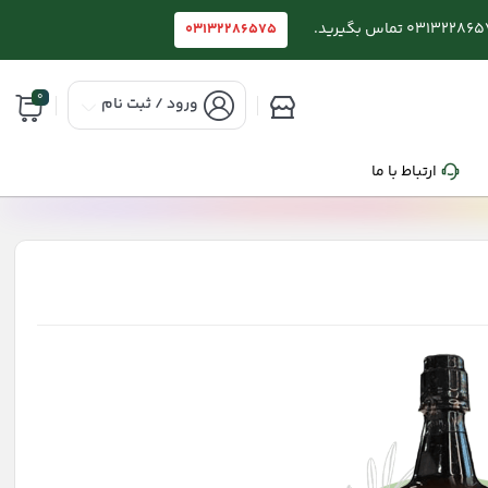
03132286575
0
ورود / ثبت نام
ارتباط با ما