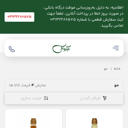
اطلاعیه: به دلیل به‌روزرسانی موقت درگاه بانکی،
در صورت بروز خطا در پرداخت آنلاین، لطفاً جهت
03132286575
ثبت سفارش قطعی با شماره 03132286575
تماس بگیرید.
خانه
مو
مو
نمایش
4
قیمت کالا ها
فیلتر کردن
مرتب سازی