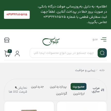
اطلاعیه: به دلیل به‌روزرسانی موقت درگاه بانکی،
در صورت بروز خطا در پرداخت آنلاین، لطفاً جهت
03132286575
ثبت سفارش قطعی با شماره 03132286575
تماس بگیرید.
منو
0
خانه
/
زیبایی و مراقبت
محبوبیت
پربازدیدترین
جدیدترین
نمایش
9
مرتب
سازی:
قیمت کالا ها
ارزانترین
گرانترین