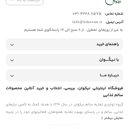
بازگشت به بالا
6575 3228 031
شماره تماس:
آدرس ایمیل:
info@nikovan.ir
به غیر از روزهای تعطیل ، از 8 صبح الی 17 پاسخگوی شما هستیم.
راهنمای خرید
با نـیـکُـــــوان
دربـــاره مــــــا
فروشگاه اینترنتی نیکوان، بررسی، انتخاب و خرید آنلاین محصولات
سالم غذایی
گروه تولیدی تغذیه سالم نیکوان در سال ۱۳۹۱ با هدف کمک به تأمین نیازهای
غذایی سالم و در راستای بهبود تغذیه هموطنان، فعالیتهای خود را در زمینه‏
نمایش بیشتر
های ارائه مواد غذایی ارگانیک (بکر) و عاری از هرگونه مواد غیرطبیعی و
شیمیایی و نیز مطالعه و پژوهش در مورد خواص غذایی و دارویی مواد