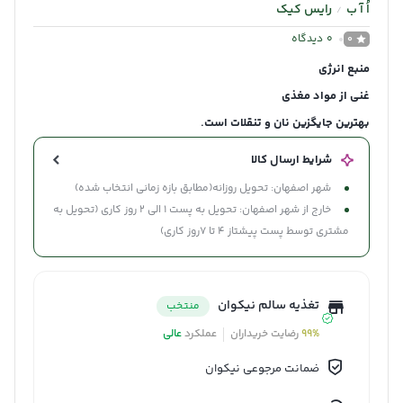
اُ آ ب
رایس کیک
/
0
دیدگاه
0
منبع انرژی
غنی از مواد مغذی
بهترین جایگزین نان و تنقلات است.
شرایط ارسال کالا
شهر اصفهان: تحویل روزانه(مطابق بازه زمانی انتخاب شده)
خارج از شهر اصفهان: تحویل به پست 1 الی 2 روز کاری (تحویل به
مشتری توسط پست پیشتاز 4 تا 7روز کاری)
تغذیه سالم نیکوان
منتخب
99%
رضایت خریداران
عملکرد
عالی
ضمانت مرجوعی نیکوان