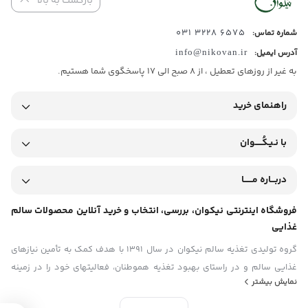
بازگشت به بالا
6575 3228 031
شماره تماس:
آدرس ایمیل:
info@nikovan.ir
به غیر از روزهای تعطیل ، از 8 صبح الی 17 پاسخگوی شما هستیم.
راهنمای خرید
با نـیـکُـــــوان
دربـــاره مــــــا
فروشگاه اینترنتی نیکوان، بررسی، انتخاب و خرید آنلاین محصولات سالم
غذایی
گروه تولیدی تغذیه سالم نیکوان در سال ۱۳۹۱ با هدف کمک به تأمین نیازهای
غذایی سالم و در راستای بهبود تغذیه هموطنان، فعالیتهای خود را در زمینه‏
نمایش بیشتر
های ارائه مواد غذایی ارگانیک (بکر) و عاری از هرگونه مواد غیرطبیعی و
شیمیایی و نیز مطالعه و پژوهش در مورد خواص غذایی و دارویی مواد خوراکی