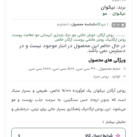
argan oil
برند:
نیکوان
نیکـوان
مو
/
1
دیدگاه
شناسه محصول:
نامعلوم
5.00
برچسب
روغن آرگان، خوش حالتی مو، ترک بارداری، آبرسانی مو، لطافت پوست،
روغن ارگانیک، روغن مالشی پوست، آرگان خالص
در حال حاضر این محصول در انبار موجود نیست و در
دسترس نمی باشد.
ویژگی های محصول
حجم محصول
: 40 سی سی, 500 سی سی, 1000 سی سی
تولید
: پرس سرد
روغن آرگان نیکوان یک فرآورده ۱۰۰٪ خالص، طبیعی و بسیار سبک
است که بدون ایجاد حس سنگینی، به سرعت جذب پوست و مو
می‌شود. این روغن ارگانیک راهکاری بسیار عالی برای نرمی، درخشش و
خوش‌حالتی موها بوده و با افزایش انعطاف‌پذیری پوست، از ایجاد
نمایش بیشتر
ترک‌های پوستی در دوران بارداری و تغییر وزن جلوگیری می‌کند.
شرایط ارسال کالا