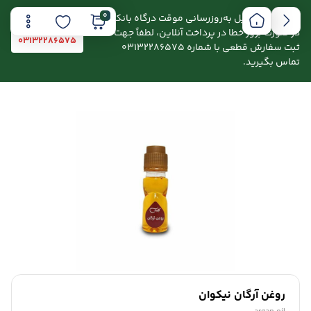
0
اطلاعیه: به دلیل به‌روزرسانی موقت درگاه بانکی،
در صورت بروز خطا در پرداخت آنلاین، لطفاً جهت
03132286575
ثبت سفارش قطعی با شماره 03132286575
تماس بگیرید.
روغن آرگان نیکوان