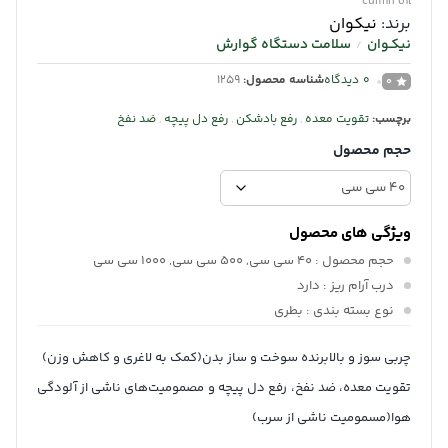
cumin oil
برند:
نیکوان
نیکـوان
سلامت دستگاه گوارش
/
0
دیدگاه
شناسه محصول:
1259
0
برچسب:
تقویت معده
,
رفع بادشکن
,
رفع دل پیچه
,
ضد نفخ
حجم محصول
ویژگی های محصول
حجم محصول
: 40 سی سی, 500 سی سی, 1000 سی سی
درب آرام ریز
: دارد
نوع بسته بندی
: بطری
چربی سوز و بالابرنده سوخت و ساز بدن(کمک به لاغری و کاهش وزن)
تقویت معده، ضد نفخ، رفع دل پیچه و مصمومیت‌های ناشی از آلودگی
هوا(مسمومیت ناشی از سرب)