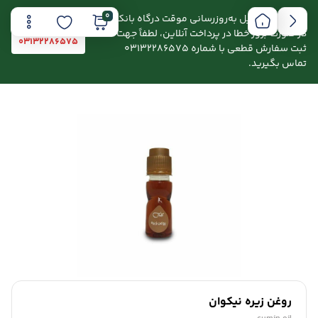
0
اطلاعیه: به دلیل به‌روزرسانی موقت درگاه بانکی،
در صورت بروز خطا در پرداخت آنلاین، لطفاً جهت
03132286575
ثبت سفارش قطعی با شماره 03132286575
تماس بگیرید.
روغن زیره نیکوان