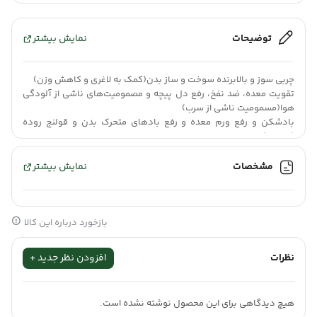
توضیحات
نمایش بیشتر
چربی سوز و بالابرنده سوخت و ساز بدن(کمک به لاغری و کاهش وزن)
تقویت معده، ضد نفخ، رفع دل پیچه و مصمومیت‌های ناشی از آلودگی
هوا(مسمومیت ناشی از سرب)
بادشکن و رفع ورم معده و رفع بادهای متحرک بدن و قولنج روده
(قولون)
مشخصات
نمایش بیشتر
روغن زیره نیکوان (دارای مجوز) با طبع گرم و خشک، یکی از بهترین
گزینه‌های طب سنتی برای کمک به چربی‌سوزی موضعی، رفع نفخ شکم و
تقویت دستگاه گوارش است.
بازخورد درباره این کالا
کمک به
لاغری و کاهش سایز
(افزایش سوخت و ساز موضعی)
نظرات
افزودن نظر جدید +
ضد نفخ قوی
و کمک به رفع دل‌پیچه
کمک به
هضم غذا
و تقویت معده
هیچ دیدگاهی برای این محصول نوشته نشده است.
کمک به کاهش اثرات
آلودگی هوا
(تقویت عمومی)