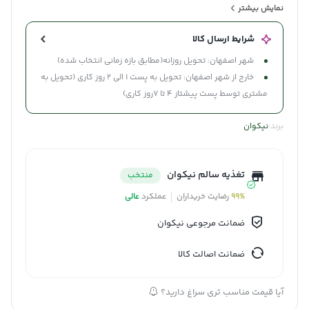
بادشکن و رفع ورم معده و رفع بادهای متحرک بدن و قولنج روده
نمایش بیشتر
(قولون)
شرایط ارسال کالا
شهر اصفهان: تحویل روزانه(مطابق بازه زمانی انتخاب شده)
خارج از شهر اصفهان: تحویل به پست 1 الی 2 روز کاری (تحویل به
مشتری توسط پست پیشتاز 4 تا 7روز کاری)
برند:
نیکوان
تغذیه سالم نیکوان
منتخب
99%
رضایت خریداران
عملکرد
عالی
ضمانت مرجوعی نیکوان
ضمانت اصالت کالا
آیا قیمت مناسب تری سراغ دارید؟