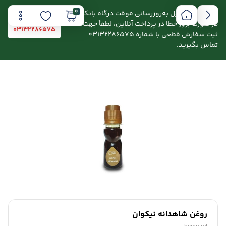
0
اطلاعیه: به دلیل به‌روزرسانی موقت درگاه بانکی،
در صورت بروز خطا در پرداخت آنلاین، لطفاً جهت
03132286575
ثبت سفارش قطعی با شماره 03132286575
تماس بگیرید.
روغن شاهدانه نیکوان