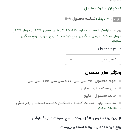
hemp oil
نیکـوان
درد مفاصل
/
0
دیدگاه
شناسه محصول:
1109
0
برچسب:
آرامش اعصاب
,
برطرف کننده تنش های عصبی
,
تشنج
,
درمان تشنج
,
درمان سردرد
,
درمان میگیرن
,
رفع درد معده
,
رفع سردرد
,
رفع میگرن
,
سردرد
حجم محصول
ویژگی های محصول
حجم محصول
: 40 سی سی, 500 سی سی, 1000 سی سی
نوع بسته بندی
: بطری
حالت محصول
: مایع
مناسب برای
: تقویت کننده و تسکین دهنده اعصاب و رفع تنش
+ اطلاعات بیشتر
های عصبی
درب آرام ریز
: دارد
از بین برنده کرم و انگل روده و رفع عفونت های گوارشی
رفع درد معده و سوء هاضمه و یبوست