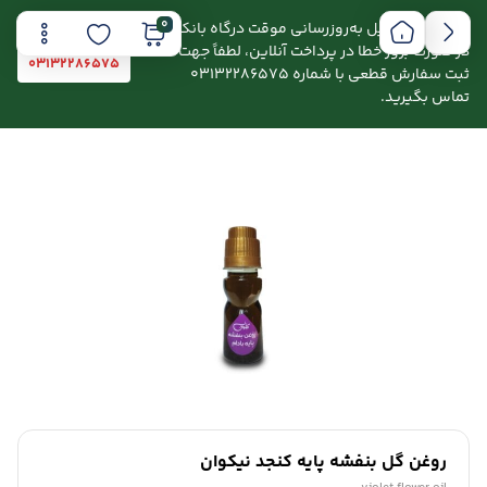
0
اطلاعیه: به دلیل به‌روزرسانی موقت درگاه بانکی،
در صورت بروز خطا در پرداخت آنلاین، لطفاً جهت
03132286575
ثبت سفارش قطعی با شماره 03132286575
تماس بگیرید.
روغن گل بنفشه پایه کنجد نیکوان