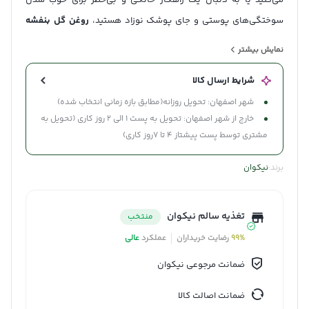
می‌کنید یا به دنبال یک راهکار خانگی و بی‌خطر برای خوب شدن
سوختگی‌های پوستی و جای پوشک نوزاد هستید،
روغن گل بنفشه
پایه کنجد نیکوان
همان محصول سالمی است که به آن نیاز دارید. این
نمایش بیشتر
روغن بدون هیچ ماده شیمیایی، آرامش را به خانه‌تان می‌آورد.
شرایط ارسال کالا
شهر اصفهان: تحویل روزانه(مطابق بازه زمانی انتخاب شده)
خارج از شهر اصفهان: تحویل به پست 1 الی 2 روز کاری (تحویل به
مشتری توسط پست پیشتاز 4 تا 7روز کاری)
برند:
نیکوان
تغذیه سالم نیکوان
منتخب
99%
رضایت خریداران
عملکرد
عالی
ضمانت مرجوعی نیکوان
ضمانت اصالت کالا