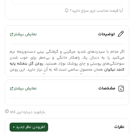
آیا قیمت مناسب تری سراغ دارید؟
توضیحات
نمایش بیشتر
اگر مدام با سردردهای شدید میگرنی و گرفتگی بینی دست‌وپنجه نرم
می‌کنید یا به دنبال یک راهکار خانگی و بی‌خطر برای خوب شدن
سوختگی‌های پوستی و جای پوشک نوزاد هستید،
روغن گل بنفشه پایه
کنجد نیکوان
همان محصول سالمی است که به آن نیاز دارید. این روغن
بدون هیچ ماده شیمیایی، آرامش را به خانه‌تان می‌آورد.
مشخصات
نمایش بیشتر
وقتی سردردهای شدید و ضربان‌دار سراغ آدم میاد یا بینی آدم آن‌قدر
می‌گیره که نمی‌شه راحت نفس کشید، تمام انرژی روزانه از بین می‌ره و
آدم از همه‌چیز کلافه می‌شه. برای حل این مشکل، نیازی به مصرف مدام
بازخورد درباره این کالا
قرص‌های مسکن شیمیایی و پر از عوارض نیست. تجربه‌های خانگی و
نظرات
افزودن نظر جدید +
علمی نشان داده که استفاده از روغن‌های گیاهی خالص و باکیفیت،