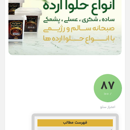
87
/ 100
امتیاز سئو
فهرست مطالب