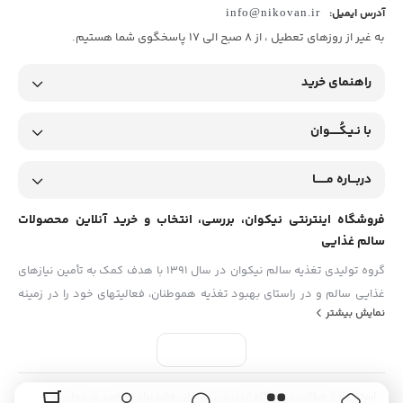
آدرس ایمیل:
info@nikovan.ir
به غیر از روزهای تعطیل ، از 8 صبح الی 17 پاسخگوی شما هستیم.
راهنمای خرید
با نـیـکُـــــوان
دربـــاره مــــــا
فروشگاه اینترنتی نیکوان، بررسی، انتخاب و خرید آنلاین محصولات
سالم غذایی
گروه تولیدی تغذیه سالم نیکوان در سال ۱۳۹۱ با هدف کمک به تأمین نیازهای
غذایی سالم و در راستای بهبود تغذیه هموطنان، فعالیتهای خود را در زمینه‏
نمایش بیشتر
های ارائه مواد غذایی ارگانیک (بکر) و عاری از هرگونه مواد غیرطبیعی و
شیمیایی و نیز مطالعه و پژوهش در مورد خواص غذایی و دارویی مواد
خوراکی آغاز نمود و هم اکنون با بهره‏ گیری از تجربه و دستاوردهای درخشان
‏بعنوان یکی از تولیدکنندگان اصلی روغن های گیاهی ،درمانی و ارگانیک شناخته
استفاده از مطالب فروشگاه اینترنتی نیکوان فقط برای مقاصد غیرتجاری و با