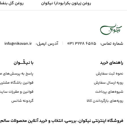
روغن زیتون بکر(بودار) نیکوان
روغن گل بنفشه
شیرین ن
|
|
شماره تماس:
6575 3228 031
آدرس ایمیل:
info@nikovan.ir
راهنمای خرید
با نـیـکُـــــوان
نحوه ثبت سفارش
پاسخ به پرسش‌های مت
رویه ارسال سفارش
قوانین باشگاه مشتری
شیوه‌های پرداخت
قوانین و مقررات سایت
رویه‌های بازگرداندن کالا
گردونه شانس
فروشگاه اینترنتی نیکوان، بررسی، انتخاب و خرید آنلاین محصولات سالم