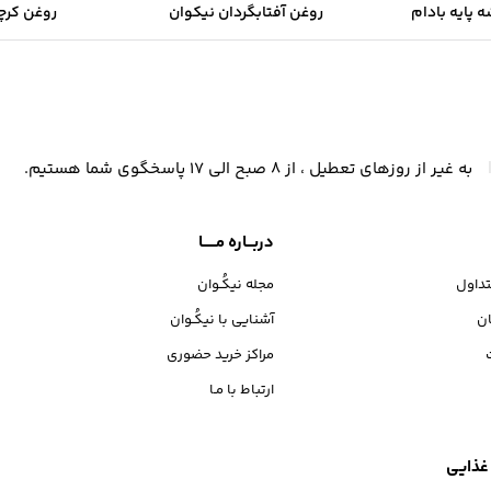
 پایه بادام
روغن آفتابگردان نیکوان
روغن کرچ
یکوان
به غیر از روزهای تعطیل ، از 8 صبح الی 17 پاسخگوی شما هستیم.
دربـــاره مــــــا
داول
مجله نیکُـوان
ان
آشنایی با نیکُـوان
مراکز خرید حضوری
ارتباط با مـا
 غذایی